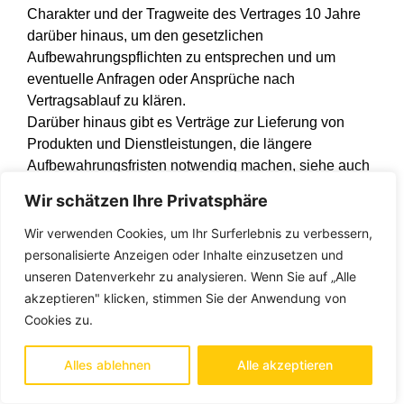
Charakter und der Tragweite des Vertrages 10 Jahre
darüber hinaus, um den gesetzlichen
Aufbewahrungspflichten zu entsprechen und um
eventuelle Anfragen oder Ansprüche nach
Vertragsablauf zu klären.
Darüber hinaus gibt es Verträge zur Lieferung von
Produkten und Dienstleistungen, die längere
Aufbewahrungsfristen notwendig machen, siehe auch
nachfolgend „Verwendung zur Prüfung von
Wir schätzen Ihre Privatsphäre
Ansprüchen“.
Wir verwenden Cookies, um Ihr Surferlebnis zu verbessern,
Verwendung zur Prüfung von Ansprüchen
personalisierte Anzeigen oder Inhalte einzusetzen und
Daten, die nach unserem Ermessen notwendig sein
unseren Datenverkehr zu analysieren. Wenn Sie auf „Alle
werden, um Ansprüche an uns zu prüfen, abzuwehren
akzeptieren" klicken, stimmen Sie der Anwendung von
oder um gegen Sie, uns oder Dritte eine strafrechtliche
Cookies zu.
Verfolgung einzuleiten oder Ansprüche vorzubringen,
können von uns so lange aufbewahrt werden, wie ein
Alles ablehnen
Alle akzeptieren
entsprechendes Verfahren angestrengt werden könnte.